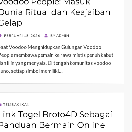
Voodoo People: Masuki
Dunia Ritual dan Keajaiban
Gelap
POSTED
FEBRUARI 18, 2026
BY
ADMIN
ON
Saat Voodoo Menghidupkan Gulungan Voodoo
People membawa pemain ke rawa mistis penuh kabut
dan lilin yang menyala. Di tengah komunitas voodoo
kuno, setiap simbol memiliki…
TEMBAK IKAN
Link Togel Broto4D Sebagai
Panduan Bermain Online