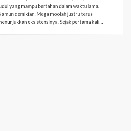
judul yang mampu bertahan dalam waktu lama.
Namun demikian, Mega moolah justru terus
menunjukkan eksistensinya. Sejak pertama kali…