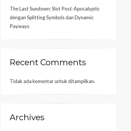
The Last Sundown: Slot Post-Apocalyptic
dengan Splitting Symbols dan Dynamic
Payways
Recent Comments
Tidak ada komentar untuk ditampilkan.
Archives