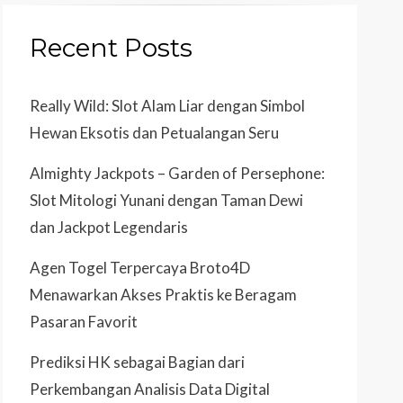
Recent Posts
Really Wild: Slot Alam Liar dengan Simbol
Hewan Eksotis dan Petualangan Seru
Almighty Jackpots – Garden of Persephone:
Slot Mitologi Yunani dengan Taman Dewi
dan Jackpot Legendaris
Agen Togel Terpercaya Broto4D
Menawarkan Akses Praktis ke Beragam
Pasaran Favorit
Prediksi HK sebagai Bagian dari
Perkembangan Analisis Data Digital