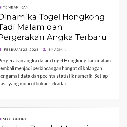
TEMBAK IKAN
Dinamika Togel Hongkong
Tadi Malam dan
Pergerakan Angka Terbaru
POSTED
FEBRUARI 25, 2026
BY
ADMIN
ON
Pergerakan angka dalam togel Hongkong tadi malam
kembali menjadi perbincangan hangat di kalangan
pengamat data dan pecinta statistik numerik. Setiap
hasil yang muncul bukan sekadar…
SLOT ONLINE