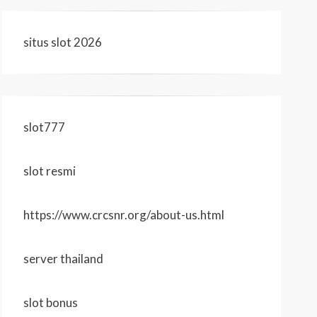
situs slot 2026
slot777
slot resmi
https://www.crcsnr.org/about-us.html
server thailand
slot bonus