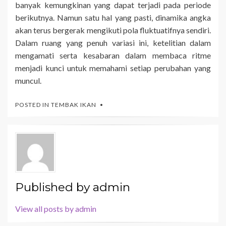
banyak kemungkinan yang dapat terjadi pada periode
berikutnya. Namun satu hal yang pasti, dinamika angka
akan terus bergerak mengikuti pola fluktuatifnya sendiri.
Dalam ruang yang penuh variasi ini, ketelitian dalam
mengamati serta kesabaran dalam membaca ritme
menjadi kunci untuk memahami setiap perubahan yang
muncul.
POSTED IN
TEMBAK IKAN
Published by
admin
View all posts by admin