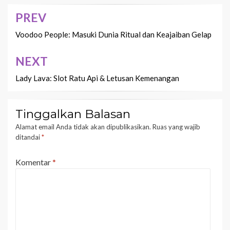
PREV
Navigasi
pos
Voodoo People: Masuki Dunia Ritual dan Keajaiban Gelap
NEXT
Lady Lava: Slot Ratu Api & Letusan Kemenangan
Tinggalkan Balasan
Alamat email Anda tidak akan dipublikasikan.
Ruas yang wajib
ditandai
*
Komentar
*