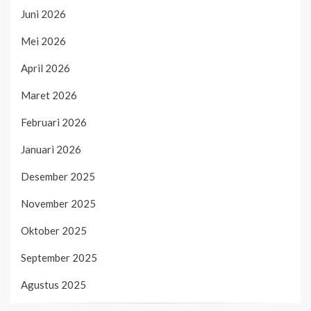
Juni 2026
Mei 2026
April 2026
Maret 2026
Februari 2026
Januari 2026
Desember 2025
November 2025
Oktober 2025
September 2025
Agustus 2025