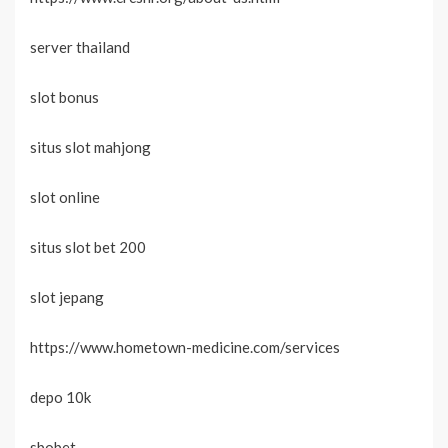
server thailand
slot bonus
situs slot mahjong
slot online
situs slot bet 200
slot jepang
https://www.hometown-medicine.com/services
depo 10k
sbobet