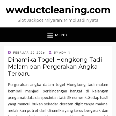
wwductcleaning.com
Slot Jackpot Milyaran: Mimpi Jadi Nyata
MENU
POSTED
FEBRUARI 25, 2026
BY
ADMIN
ON
Dinamika Togel Hongkong Tadi
Malam dan Pergerakan Angka
Terbaru
Pergerakan angka dalam togel Hongkong tadi malam
kembali menjadi perbincangan hangat di kalangan
pengamat data dan pecinta statistik numerik. Setiap hasil
yang muncul bukan sekadar deretan digit tanpa makna,
melainkan potret dari dinamika yang terus bergerak dan