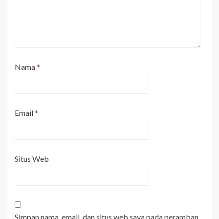
Nama
*
Email
*
Situs Web
Simpan nama, email, dan situs web saya pada peramban