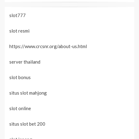
slot777
slot resmi
https://www.crcsnr.org/about-us.html
server thailand
slot bonus
situs slot mahjong
slot online
situs slot bet 200