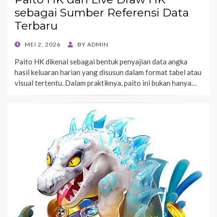
sebagai Sumber Referensi Data
Terbaru
POSTED
MEI 2, 2026
BY
ADMIN
ON
Paito HK dikenal sebagai bentuk penyajian data angka
hasil keluaran harian yang disusun dalam format tabel atau
visual tertentu. Dalam praktiknya, paito ini bukan hanya…