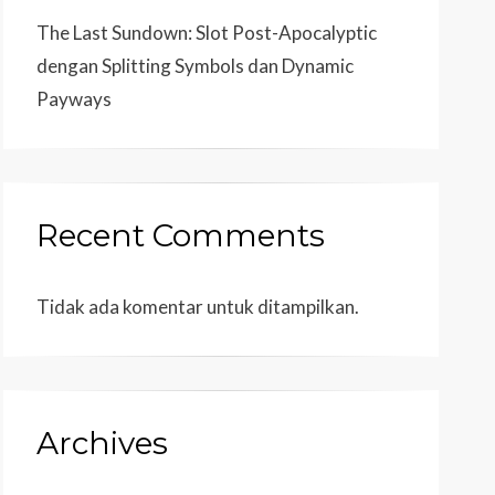
The Last Sundown: Slot Post-Apocalyptic
dengan Splitting Symbols dan Dynamic
Payways
Recent Comments
Tidak ada komentar untuk ditampilkan.
Archives