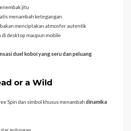
penembak jitu
amatis menambah ketegangan
mbakan menciptakan atmosfer autentik
n di desktop maupun mobile
sasi duel koboi yang seru dan peluang
ad or a Wild
Free Spin dan simbol khusus menambah
dinamika
tar gulungan.