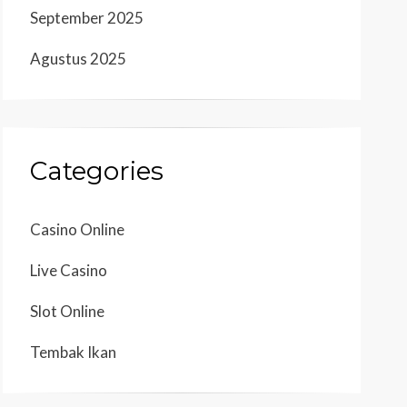
September 2025
Agustus 2025
Categories
Casino Online
Live Casino
Slot Online
Tembak Ikan