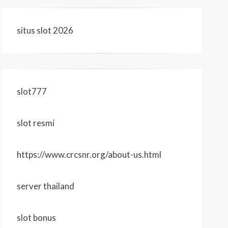
situs slot 2026
slot777
slot resmi
https://www.crcsnr.org/about-us.html
server thailand
slot bonus