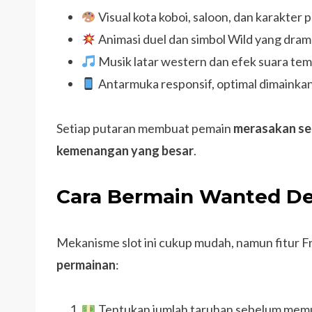
Visual kota koboi, saloon, dan karakter 
Animasi duel dan simbol Wild yang dr
Musik latar western dan efek suara te
Antarmuka responsif, optimal dimainka
Setiap putaran membuat pemain
merasakan sen
kemenangan yang besar
.
Cara Bermain Wanted De
Mekanisme slot ini cukup mudah, namun fitur 
permainan
:
Tentukan jumlah taruhan sebelum memu