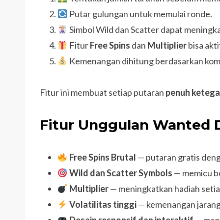
Putar gulungan untuk memulai ronde.
Simbol Wild dan Scatter dapat meningk
Fitur
Free Spins
dan
Multiplier
bisa akt
Kemenangan dihitung berdasarkan kombina
Fitur ini membuat setiap putaran
penuh ketega
Fitur Unggulan Wanted D
Free Spins Brutal
— putaran gratis den
Wild dan Scatter Symbols
— memicu bo
Multiplier
— meningkatkan hadiah setia
Volatilitas tinggi
— kemenangan jarang 